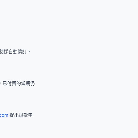
。訂閱採自動續訂，
訂閱。已付費的當期仍
.com
提出退款申