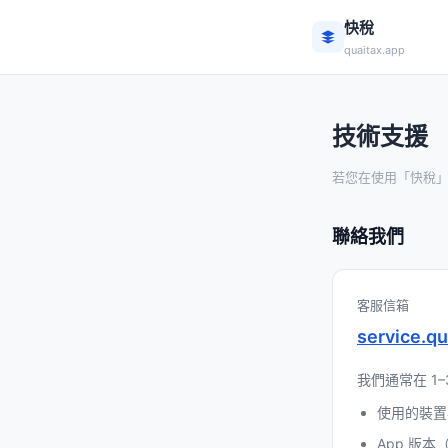
快稅
quaitax.app
技術支援
若您在使用「快稅
聯絡我們
客服信箱
service.q
我們通常在 1
使用的裝置與 
App 版