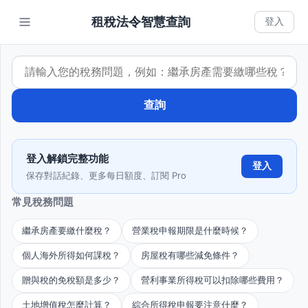
租稅法令智慧查詢
登入
歷
輸入稅務問題
史
對
查詢
話
登
登入解鎖完整功能
入
登入
保存對話紀錄、更多每日額度、訂閱 Pro
後
即
常見稅務問題
可
查
看
繼承房產要繳什麼稅？
營業稅申報期限是什麼時候？
歷
個人海外所得如何課稅？
房屋稅有哪些減免條件？
史
對
贈與稅的免稅額是多少？
營利事業所得稅可以扣除哪些費用？
話
土地增值稅怎麼計算？
綜合所得稅申報要注意什麼？